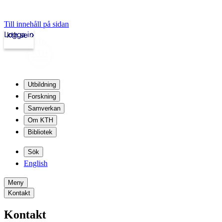
Till innehåll på sidan
Logga in
kth.se
Utbildning
Forskning
Samverkan
Om KTH
Bibliotek
Sök
English
Meny
Kontakt
Kontakt