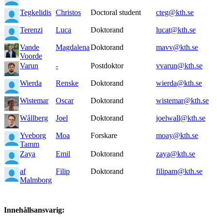
Tegkelidis
Christos
Doctoral student
cteg@kth.se
Terenzi
Luca
Doktorand
lucat@kth.se
Vande
Magdalena
Doktorand
mavv@kth.se
Voorde
Varun
-
Postdoktor
vvarun@kth.se
Wierda
Renske
Doktorand
wierda@kth.se
Wistemar
Oscar
Doktorand
wistemar@kth.se
Wållberg
Joel
Doktorand
joelwall@kth.se
Yveborg
Moa
Forskare
moay@kth.se
Tamm
Zaya
Emil
Doktorand
zaya@kth.se
af
Filip
Doktorand
filipam@kth.se
Malmborg
Innehållsansvarig: