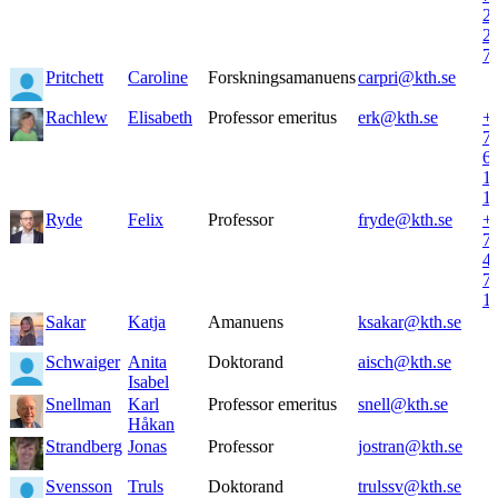
2
2
7
Pritchett
Caroline
Forskningsamanuens
carpri@kth.se
Rachlew
Elisabeth
Professor emeritus
erk@kth.se
+
7
6
1
1
Ryde
Felix
Professor
fryde@kth.se
+
7
4
7
1
Sakar
Katja
Amanuens
ksakar@kth.se
Schwaiger
Anita
Doktorand
aisch@kth.se
Isabel
Snellman
Karl
Professor emeritus
snell@kth.se
Håkan
Strandberg
Jonas
Professor
jostran@kth.se
Svensson
Truls
Doktorand
trulssv@kth.se