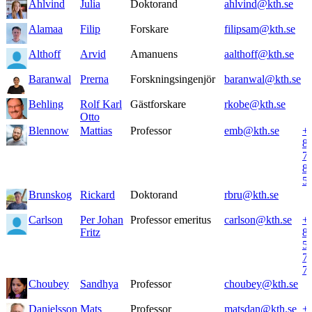
Ahlvind
Julia
Doktorand
ahlvind@kth.se
Alamaa
Filip
Forskare
filipsam@kth.se
Althoff
Arvid
Amanuens
aalthoff@kth.se
Baranwal
Prerna
Forskningsingenjör
baranwal@kth.se
Behling
Rolf Karl
Gästforskare
rkobe@kth.se
Otto
Blennow
Mattias
Professor
emb@kth.se
+
8
7
8
5
Brunskog
Rickard
Doktorand
rbru@kth.se
Carlson
Per Johan
Professor emeritus
carlson@kth.se
+
Fritz
8
5
7
7
Choubey
Sandhya
Professor
choubey@kth.se
Danielsson
Mats
Professor
matsdan@kth.se
+