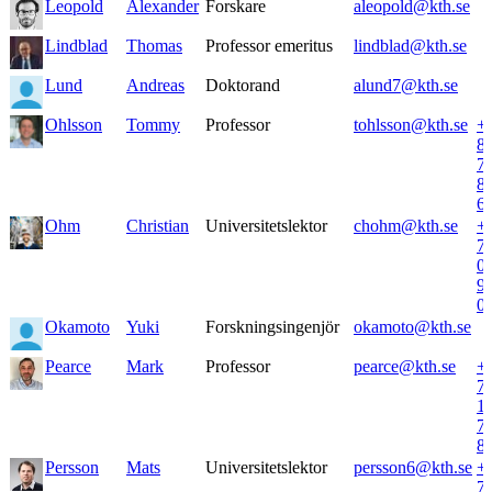
Leopold
Alexander
Forskare
aleopold@kth.se
Lindblad
Thomas
Professor emeritus
lindblad@kth.se
Lund
Andreas
Doktorand
alund7@kth.se
Ohlsson
Tommy
Professor
tohlsson@kth.se
+
8
7
8
6
Ohm
Christian
Universitetslektor
chohm@kth.se
+
7
0
9
0
Okamoto
Yuki
Forskningsingenjör
okamoto@kth.se
Pearce
Mark
Professor
pearce@kth.se
+
7
1
7
8
Persson
Mats
Universitetslektor
persson6@kth.se
+
7